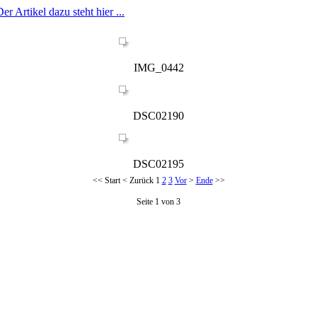
er Artikel dazu steht hier ...
IMG_0442
DSC02190
DSC02195
<<
Start
<
Zurück
1
2
3
Vor
>
Ende
>>
Seite 1 von 3