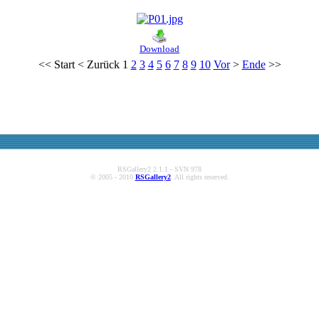
Download
<<
Start
<
Zurück
1
2
3
4
5
6
7
8
9
10
Vor
>
Ende
>>
RSGallery2 2.1.1 - SVN 978
© 2005 - 2010
RSGallery2
. All rights reserved.