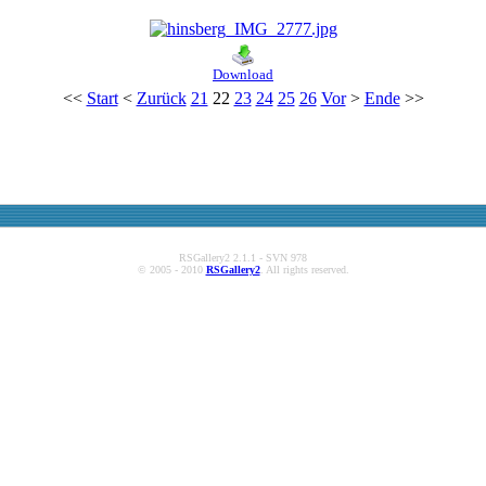
Download
<<
Start
<
Zurück
21
22
23
24
25
26
Vor
>
Ende
>>
RSGallery2 2.1.1 - SVN 978
© 2005 - 2010
RSGallery2
. All rights reserved.